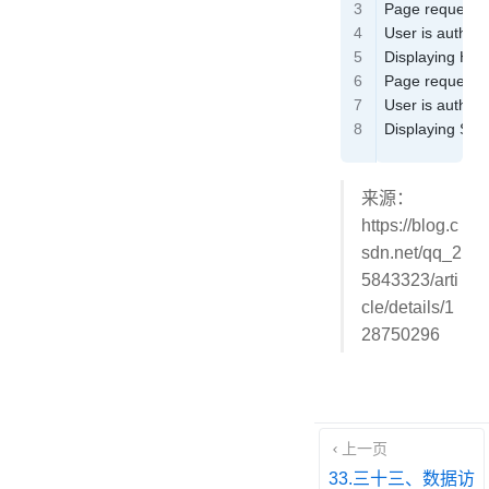
Page
 requeste
User
 is authen
Displaying
 Ho
Page
 requeste
User
 is authen
Displaying
 Stu
来源：
https://blog.c
sdn.net/qq_2
5843323/arti
cle/details/1
28750296
上一页
33.三十三、数据访