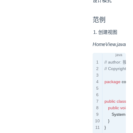
设计模式
范例
创建视图
HomeView.java
// author: 搜
// Copyright ©
package
 com.s
public
 class
 H
   public
 void
 s
      System
.
out
   }
}