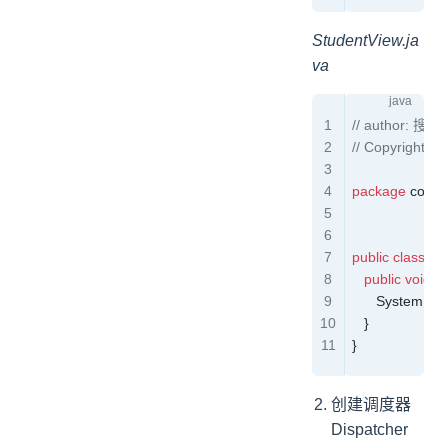
StudentView.ja
va
// author: 搜
// Copyright ©
package
 com.s
public
 class
 St
   public
 void
 s
      System
.
out
   }
}
创建调度器
Dispatcher