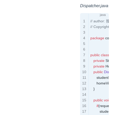
Dispatcher.java
// author: 搜
// Copyright ©
package
 com.s
public
 class
 Di
   private
 Stud
   private
 Home
   public
 Dispat
      studentVie
      homeView 
   }
   public
 void
 d
      if
(
request
.
e
         studentV