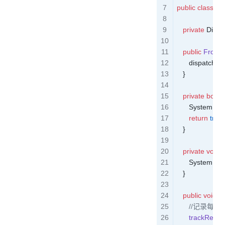
public
 class
 Fr
   private
 Dispa
   public
 FrontC
      dispatcher 
   }
   private
 bool
      System
.
out
      return
 true
;
   }
   private
 void
 
      System
.
out
   }
   public
 void
 d
      //记录每
      trackReque