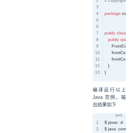
// Copyright ©
package
 com.s
public
 class
 Fr
   public
 static
 
      FrontContr
      frontContro
      frontContro
   }
}
编译运行以上
Java 范例，输
出结果如下
$ javac 
-
d
 .
 src
$ java  
com
.
so