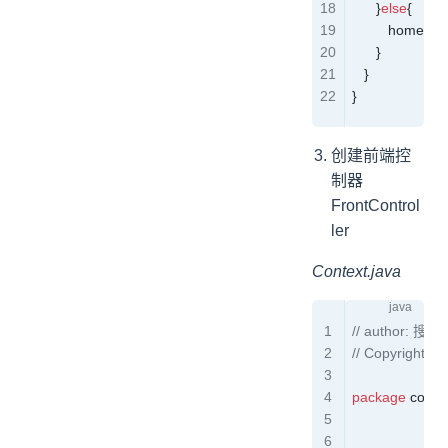
      }
else
{
         homeVie
      } 
   }
}
创建前端控
制器
FrontControl
ler
Context.java
// author: 搜
// Copyright ©
package
 com.s