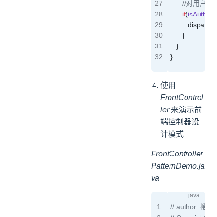
      //对用
      if
(
isAuthent
         dispatche
      } 
   }
}
使用
FrontControl
ler
来演示前
端控制器设
计模式
FrontController
PatternDemo.ja
va
// author: 搜