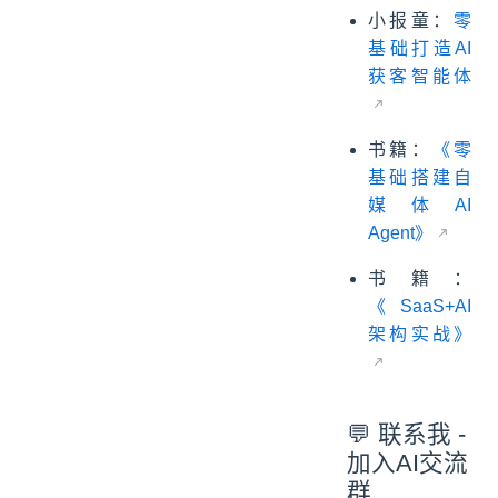
小报童：
零
基础打造AI
获客智能体
书籍：
《零
基础搭建自
媒体AI
Agent》
书籍：
《SaaS+AI
架构实战》
💬 联系我 -
加入AI交流
群