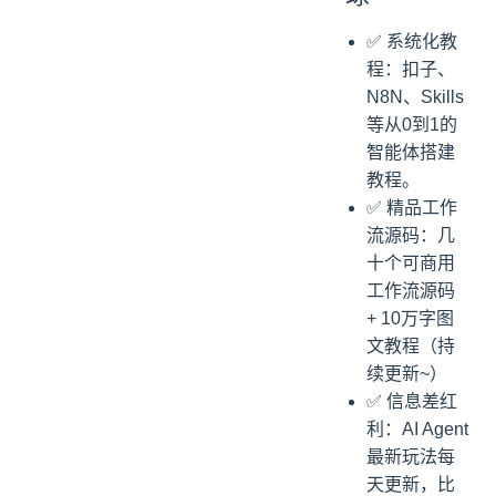
✅ 系统化教
程：扣子、
N8N、Skills
等从0到1的
智能体搭建
教程。
✅ 精品工作
流源码：几
十个可商用
工作流源码
+ 10万字图
文教程（持
续更新~）
✅ 信息差红
利：AI Agent
最新玩法每
天更新，比