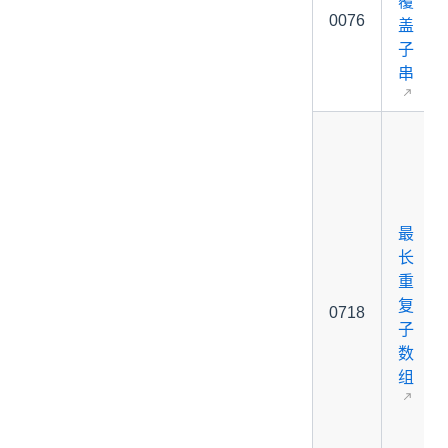
覆
0076
盖
子
串
最
长
重
复
0718
子
数
组