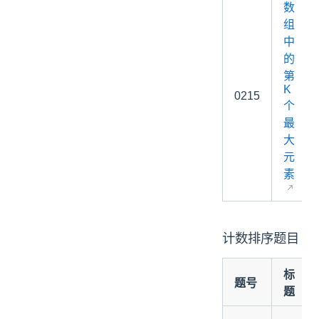
数
组
中
的
第
K
0215
个
最
大
元
素
计数排序题目
标
题号
题