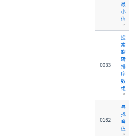
最
小
值
搜
索
旋
转
0033
排
序
数
组
寻
找
0162
峰
值