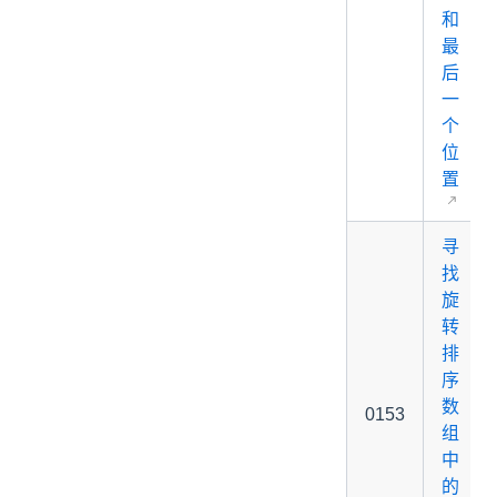
和
最
后
一
个
位
置
寻
找
旋
转
排
序
数
0153
组
中
的