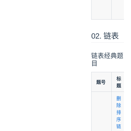
02. 链表
链表经典题
目
标
题号
题
删
除
排
序
链