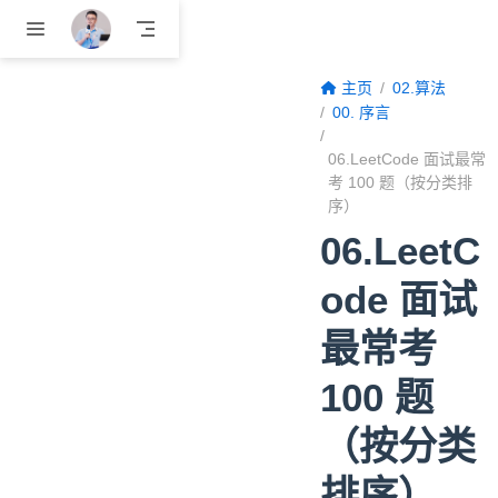
跳至主要內容
主页
02.算法
00. 序言
06.LeetCode 面试最常
考 100 题（按分类排
序）
06.LeetC
ode 面试
最常考
100 题
（按分类
排序）