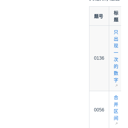
标
题号
题
只
出
现
一
0136
次
的
数
字
合
并
0056
区
间