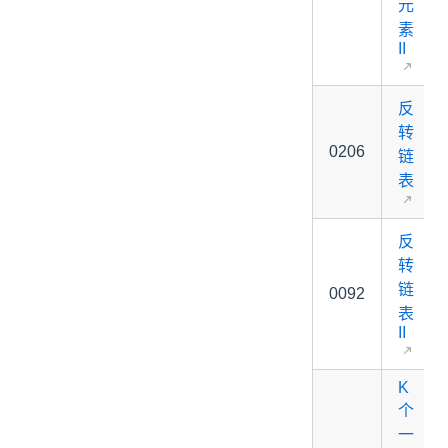
元
素
II
反
转
0206
链
表
反
转
链
0092
表
II
K
个
一