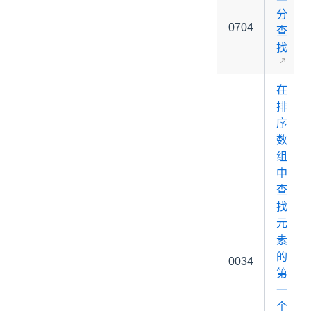
分
0704
查
找
在
排
序
数
组
中
查
找
元
素
的
0034
第
一
个