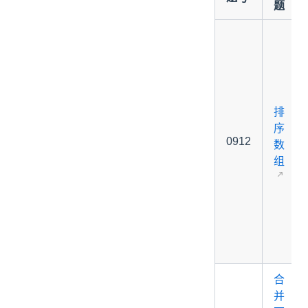
题
排
序
0912
数
组
合
并