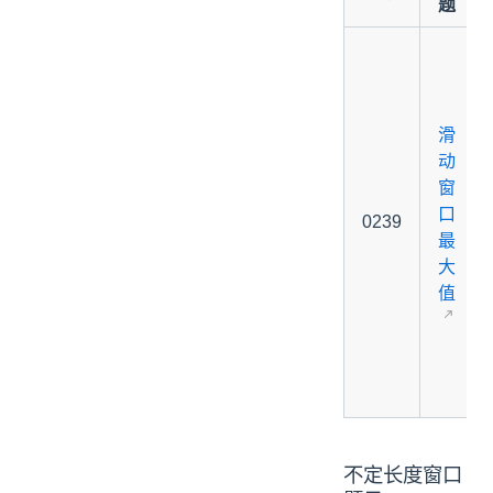
题
滑
动
窗
口
0239
最
大
值
不定长度窗口