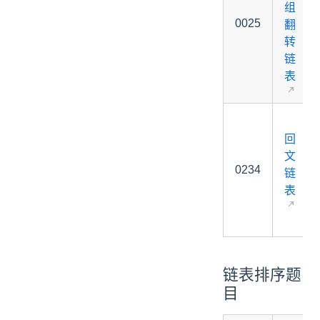
组
0025
翻
转
链
表
回
文
0234
链
表
链表排序题
目