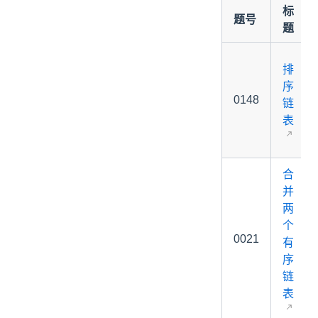
标
题号
题
排
序
0148
链
表
合
并
两
个
0021
有
序
链
表