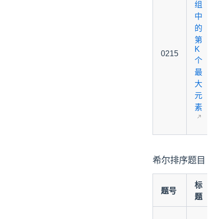
组
递归算法题目
中
分治算法题目
的
回溯算法题目
第
K
贪心算法题目
0215
个
位运算题目
最
10. 动态规划
大
动态规划题目
元
11. 补充题目
素
参考资料
希尔排序题目
标
题号
题