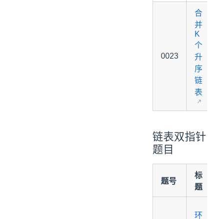
合
并
K
个
0023
升
序
链
表
链表双指针
题目
标
题号
题
环