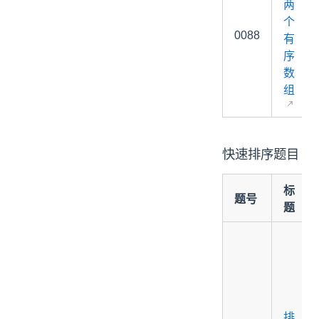
两
个
0088
有
序
数
组
快速排序题目
标
题号
题
排