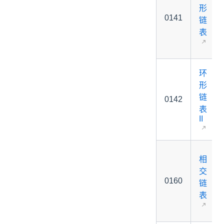
形
0141
链
表
环
形
链
0142
表
II
相
交
0160
链
表