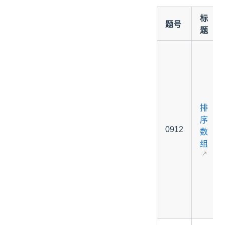
标
题号
题
排
序
0912
数
组