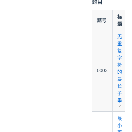
题目
标
题号
题
无
重
复
字
符
0003
的
最
长
子
串
最
小