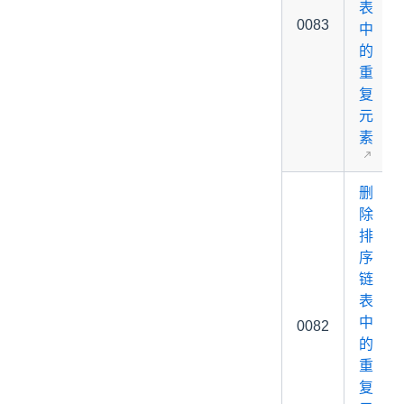
表
0083
中
的
重
复
元
素
删
除
排
序
链
表
中
0082
的
重
复