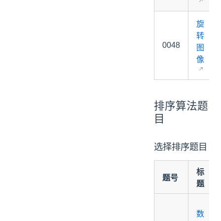
04. 队列
队列基础题目
旋
优先队列题目
转
05. 哈希表
0048
图
哈希表题目
像
06. 字符串
字符串基础题目
07. 树
排序算法题
二叉树的遍历题目
目
二叉树的还原题目
二叉搜索树题目
选择排序题目
并查集题目
08. 图论
标
图的深度优先搜索题目
题号
题
图的广度优先搜索题目
09. 基础算法
数
枚举算法题目