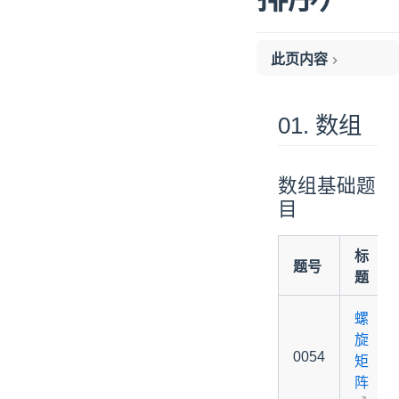
此页内容
01. 数组
数组基础题目
01. 数组
排序算法题目
二分查找题目
数组基础题
双指针题目
目
滑动窗口题目
02. 链表
标
链表经典题目
题号
题
链表排序题目
链表双指针题目
螺
03. 堆栈
旋
堆栈基础题目
0054
矩
单调栈
阵