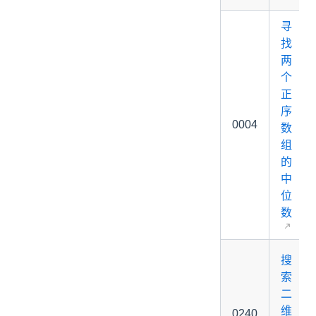
寻
找
两
个
正
序
0004
数
组
的
中
位
数
搜
索
二
维
0240