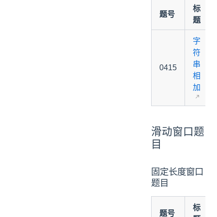
标
题号
题
字
符
串
0415
相
加
滑动窗口题
目
固定长度窗口
题目
标
题号