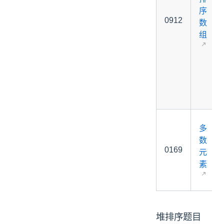
序
0912
数
组
多
数
0169
元
素
堆排序题目