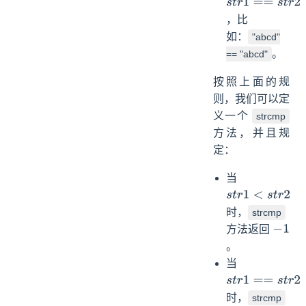
s
t
r
1
==
s
t
r
2
，比
如：
"abcd"
。
== "abcd"
按照上面的规
则，我们可以定
义一个
strcmp
方法，并且规
定：
当
s
t
r
1
<
s
t
r
2
时，
strcmp
方法返回
−
1
。
当
s
t
r
1
==
s
t
r
2
时，
strcmp