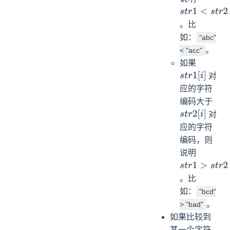
s
t
r
1
<
s
t
r
2
。比
如：
"abc"
。
< "acc"
如果
对
s
t
r
1
[
i
]
应的字符
编码大于
对
s
t
r
2
[
i
]
应的字符
编码，则
说明
s
t
r
1
>
s
t
r
2
。比
如：
"bcd"
。
> "bad"
如果比较到
某一个字符