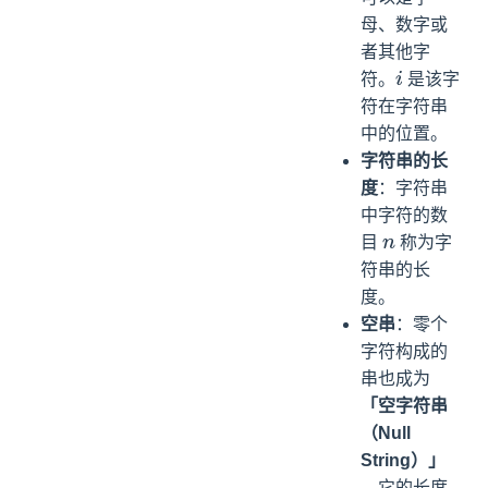
母、数字或
者其他字
符。
是该字
i
符在字符串
中的位置。
字符串的长
度
：字符串
中字符的数
目
称为字
n
符串的长
度。
空串
：零个
字符构成的
串也成为
「空字符串
（Null
String）」
，它的长度