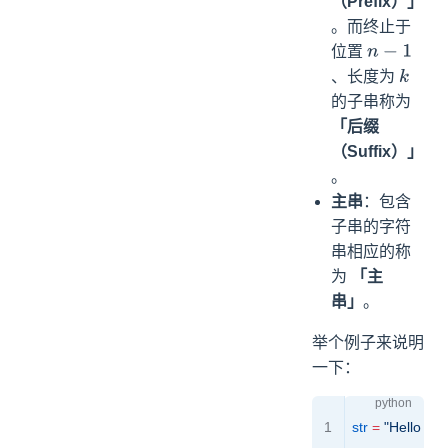
（Prefix）」
。而终止于
位置
n
−
1
、长度为
k
的子串称为
「后缀
（Suffix）」
。
主串
：包含
子串的字符
串相应的称
为
「主
串」
。
举个例子来说明
一下：
str
 =
 "Hello Wo