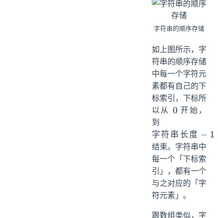
字符串的顺序存储
如上图所示，字
符串的顺序存储
中每一个字符元
素都有自己的下
标索引，下标所
以从
开始，
0
到
字
符
串
长
度
字
结束。字符串中
符
每一个「下标索
串
引」，都有一个
长
与之对应的「字
度
符元素」。
−
1
跟数组类似，字