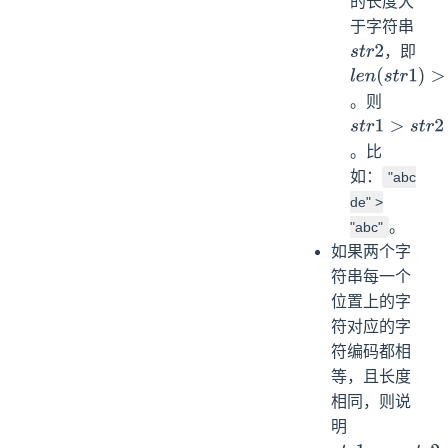
的长度大
于字符串
，即
s
t
r
2
l
e
n
(
s
t
r
1
)
>
l
e
n
(
。则
s
t
r
1
>
s
t
r
2
。比
如：
"abc
de" >
。
"abc"
如果两个字
符串每一个
位置上的字
符对应的字
符编码都相
等，且长度
相同，则说
明