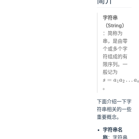
简介
2.2 字符串的字符编码
3. 字符串的存储结构
字符串
3.1 字符串的顺序存储结构
（String）
3.2 字符串的链式存储结构
：简称为
3.3 不同语言中的字符串
串，是由零
4. 字符串匹配问题
个或多个字
4.1 单模式串匹配问题
符组成的有
4.2 多模式串匹配问题
限序列。一
参考资料
般记为
s
=
a
1
a
2
…
。
a
n
(
0
≤
n
⪇
∞
)
下面介绍一下字
符串相关的一些
重要概念。
字符串名
称
：字符串