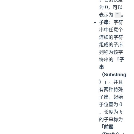
为
，可以
0
表示为
。
""
子串
：字符
串中任意个
连续的字符
组成的子序
列称为该字
符串的
「子
串
（Substring
）」
。并且
有两种特殊
子串，起始
于位置为
0
、长度为
k
的子串称为
「前缀