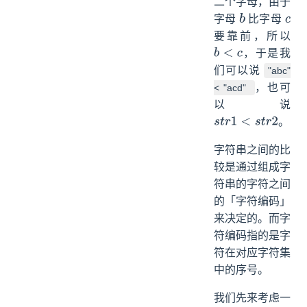
二个字母，由于
字母
比字母
b
c
要靠前，所以
，于是我
b
<
c
们可以说
"abc"
，也可
< "acd"
以说
。
s
t
r
1
<
s
t
r
2
字符串之间的比
较是通过组成字
符串的字符之间
的「字符编码」
来决定的。而字
符编码指的是字
符在对应字符集
中的序号。
我们先来考虑一