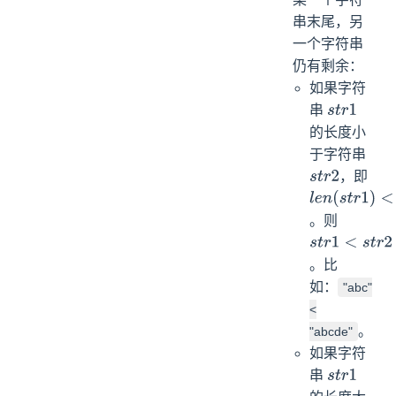
串末尾，另
一个字符串
仍有剩余：
如果字符
串
s
t
r
1
的长度小
于字符串
，即
s
t
r
2
l
e
n
(
s
t
r
1
)
。则
<
l
e
n
(
s
t
r
2
)
s
t
r
1
<
s
t
r
2
。比
如：
"abc"
<
。
"abcde"
如果字符
串
s
t
r
1