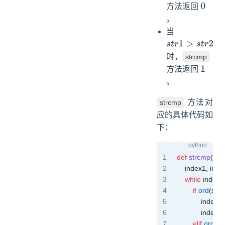
方法返回
0
。
当
s
t
r
1
>
s
t
r
2
时，
strcmp
方法返回
1
。
方法对
strcmp
应的具体代码如
下：
def
 strcmp
(
str1
    index1, inde
    while
 index1
        if
 ord
(str1
            index1 
            index2 
        elif
 ord
(st