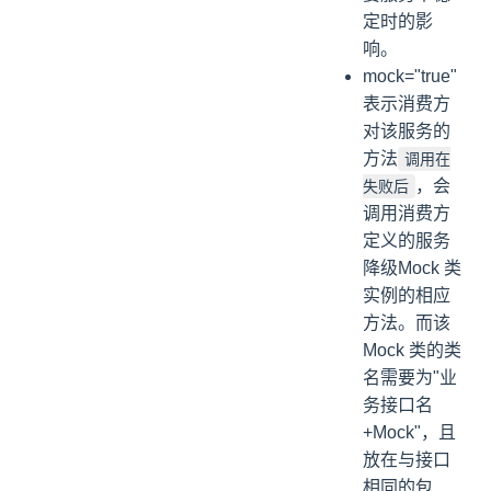
定时的影
响。
mock="true"
表示消费方
对该服务的
方法
调用在
，会
失败后
调用消费方
定义的服务
降级Mock 类
实例的相应
方法。而该
Mock 类的类
名需要为"业
务接口名
+Mock"，且
放在与接口
相同的包