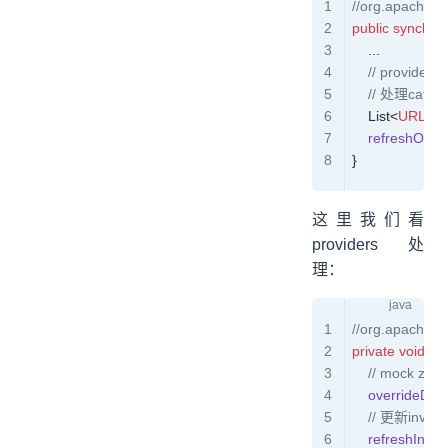
//org.apache.du
public
 synchro
	...
    // providers
    // 处理cat
    List
<
URL
>
 p
    refreshOve
}
这里我们看
providers处
理：
//org.apache.d
private
 void
 re
    // mock zoo
    overrideDire
    // 更新invo
    refreshInvok