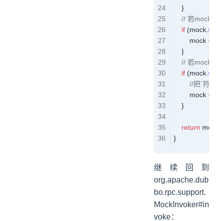
    }
    // 若moc
    if
 (
mock
.
star
        mock 
=
 m
    }
	// 若mock以
    if
 (
mock
.
star
	    //把`符
        mock 
=
 m
    }
    return
 mock
;
}
继续回到
org.apache.dub
bo.rpc.support.
MockInvoker#in
voke：