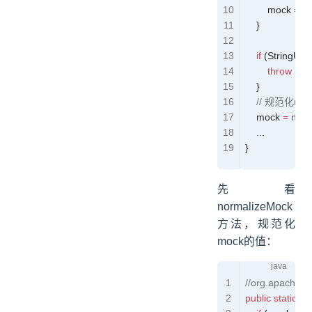
        mock 
=
 ge
    }
    if
 (
StringUtils
        throw
 ne
    }
    // 规范化m
    mock 
=
 nor
	...
}
先看
normalizeMock
方法，规范化
mock的值：
//org.apache.
public
 static
 St