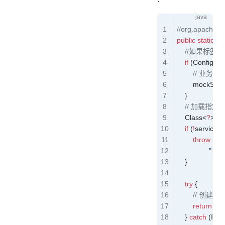
//org.apache.
public
 static
 Ob
	//如果标签中
    if
 (
ConfigUtil
        /
        mockServ
    }
    // 加载指定
    Class
<
?
>
 mo
    if
 (
!
serviceT
        throw
 ne
                "
    }
    try
 {
        // 创
        return
 mo
    } 
catch
 (
Inst