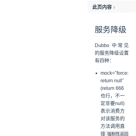
此页内容
服务降级
1. 修改消费者端代码
服务降级
(1) 定义 Mock 类
(2) 修改配置文件
Dubbo 中常见
(3) 测试类
的服务降级设置
2. 服务降级的调用
有四种：
(1) forbidden 的值
mock="force:
(2) 找到服务降级代码
return null"
(return 666
也行，不一
定非要null)
表示消费方
对该服务的
方法调用直
接
强制性返回