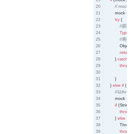
        // mo
        mock 
=
 m
        try
 {
	       
            Type
[]
           
            Object
 
            return
 
        } 
catch
 (
E
            throw
 
                    +
 
        }
    } 
else
 if
 (
mo
	    //以t
        mock 
=
 m
        if
 (
StringUt
            throw
 
        } 
else
 { 
//
            Throw
            throw
 