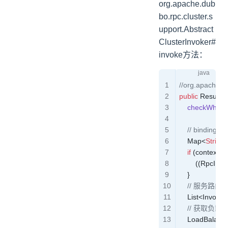
org.apache.dub
bo.rpc.cluster.s
upport.Abstract
ClusterInvoker#
invoke方法：
//org.apache.d
public
 Result
 i
    checkWhet
    // binding a
    Map
<
String
,
    if
 (contextAt
        ((RpcInv
    }
    // 服务路由
    List
<
Invoker
    // 获取负
    LoadBalanc