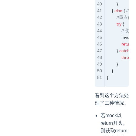
        }
    } 
else
 { 
//im
	    //重点在这
        try
 {
            
            Invoker
            return
 
        } 
catch
 (
T
            throw
 
        }
    }
}
看到这个方法处
理了三种情况：
若mock以
return开头，
则获取return