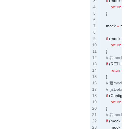
    if
 (mock 
==
 
        return
 mo
    }
    mock 
=
 moc
    if
 (
mock
.
leng
        return
 mo
    }
    // 若mock为
    if
 (
RETURN_
        return
 RE
    }
    // 若mock
    // (isDef
    if
 (
ConfigUtil
        return
 "de
    }
    // 若moc
    if
 (
mock
.
star
        mock 
=
 m