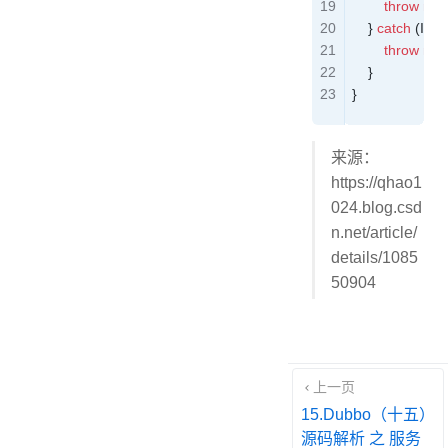
        throw
 ne
    } 
catch
 (
Ille
        throw
 ne
    }
}
来源：
https://qhao1
024.blog.csd
n.net/article/
details/1085
50904
上一页
15.Dubbo（十五）
源码解析 之 服务