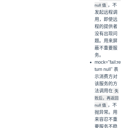
，不
null 值
发起远程调
用，即使远
程的提供者
没有出现问
题。用来屏
蔽不重要服
务。
mock="fail:re
turn null" 表
示消费方对
该服务的方
法调用在
失
败后，再返回
，不
null 值
抛异常。用
来容忍不重
要服务不稳