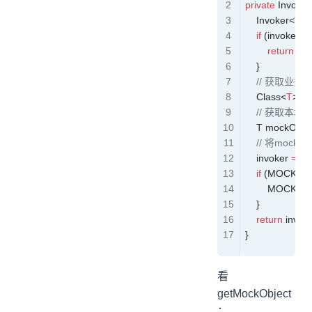
private
 Invoker
    Invoker
<
T
>
 
    if
 (invoker 
!=
        return
 inv
    }
    // 获取业务
    Class
<
T
>
 se
    // 获取本
    T
 mockObjec
    // 将moc
    invoker 
=
 P
    if
 (
MOCK_M
        MOCK_
    }
    return
 invok
}
看
getMockObject
：