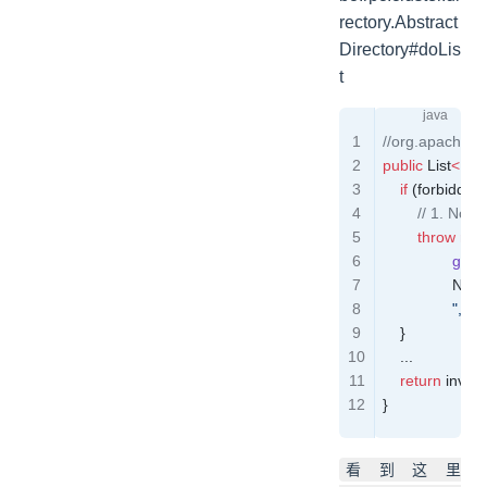
rectory.Abstract
Directory#doLis
t
//org.apache.du
public
 List
<
Inv
    if
 (forbidden)
        // 1. No
        throw
 ne
                getU
                NetU
                "
    }
	...
    return
 invok
}
看到这里