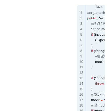
//org.apache.d
public
 Result
 i
	//获取 "方法
    String
 mock 
    if
 (invocation
        ((RpcInv
    }
    if
 (
StringUtils
	    //尝试获
        mock 
=
 ge
    }
    if
 (
StringUtils
        throw
 ne
    }
    // 规范化m
    mock 
=
 nor
    // 若mock
    if
 (
mock
.
star