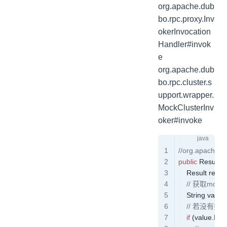
org.apache.dub
bo.rpc.proxy.Inv
okerInvocation
Handler#invok
e
org.apache.dub
bo.rpc.cluster.s
upport.wrapper.
MockClusterInv
oker#invoke
//org.apache.d
public
 Result
 i
    Result
 result
    // 获取mo
    String
 value 
    // 若没
    if
 (
value
.
leng