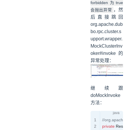
forbidden为true
，然
会抛出异常
后直接跳回
org.apache.dub
bo.rpc.cluster.s
upport.wrapper.
MockClusterInv
oker#invoke的
异常处理：
继续跟
doMockInvoke
方法：
//org.apache.d
private
 Result
 