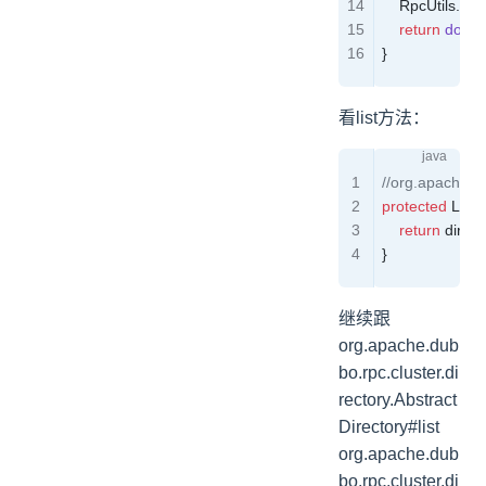
    RpcUtils
.
att
    return
 doInv
}
看list方法：
//org.apache.du
protected
 List
<
    return
 direct
}
继续跟
org.apache.dub
bo.rpc.cluster.di
rectory.Abstract
Directory#list
org.apache.dub
bo.rpc.cluster.di