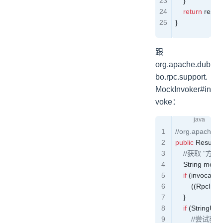
    }
    return
 result
}
跟
org.apache.dub
bo.rpc.support.
MockInvoker#in
voke：
//org.apache.d
public
 Result
 i
	//获取 "
    String
 mock 
    if
 (invocation
        ((RpcInv
    }
    if
 (
StringUtils
	    //