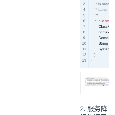
     * In order
     * launch th
     */
    public
 static
 
        ClassPa
        context
.
st
        DemoSer
        String
 hel
        System
.
o
    }
}
2. 服务降