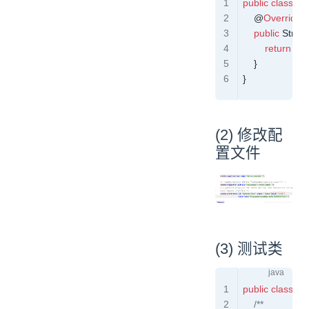
public
 class
 D
    @
Override
    public
 String
        return
 "th
    }
}
(2) 修改配
置文件
(3) 测试类
public
 class
 Co
    /**