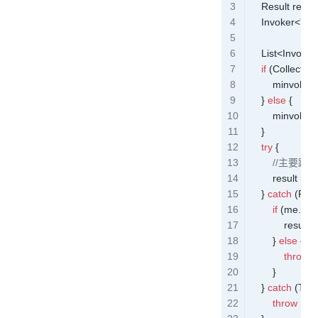
    Result
 result
    Invoker
<
T
>
 
    List
<
Invoker
    if
 (
Collection
        minvoker 
    } 
else
 {
        minvoker 
    }
    try
 {
	    //主要
        result 
=
 m
    } 
catch
 (
Rpc
        if
 (
me
.
isBi
            result 
=
        } 
else
 {
            throw
 
        }
    } 
catch
 (
Thr
        throw
 ne