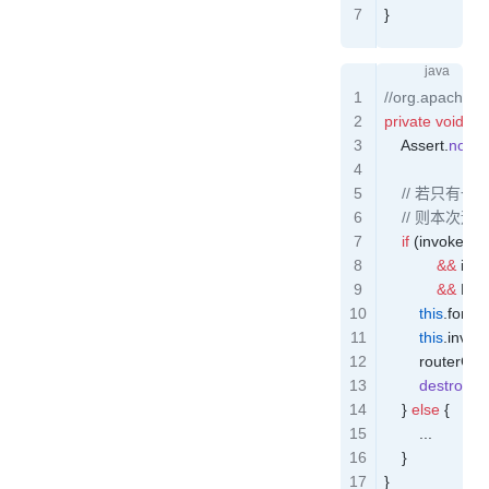
}
//org.apache.du
private
 void
 re
    Assert
.
notNu
    // 若只
    // 则本
    if
 (
invokerUr
            &&
 inv
            &&
 EM
        this
.
forbi
        this
.
invok
        routerCha
        destroyA
    } 
else
 {
		...
    }
}