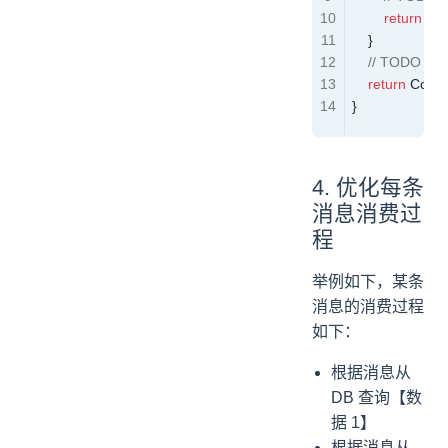
        return
 Co
    }
    // TODO
    return
 Cons
}
4. 优化每条
消息消费过
程
举例如下，某条
消息的消费过程
如下：
根据消息从
DB 查询【数
据 1】
根据消息从