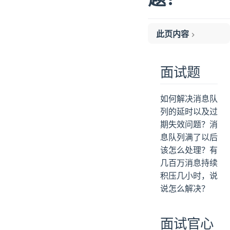
此页内容
面试题
面试官心理分析
面试题
面试题剖析
大量消息在 mq 里积压了几个小时了还没解决
如何解决消息队
mq 中的消息过期失效了
列的延时以及过
mq 都快写满了
期失效问题？消
1. 提高消费并行度
息队列满了以后
2. 批量方式消费
该怎么处理？有
3. 跳过非重要消息
几百万消息持续
积压几小时，说
4. 优化每条消息消费过程
说怎么解决？
面试官心