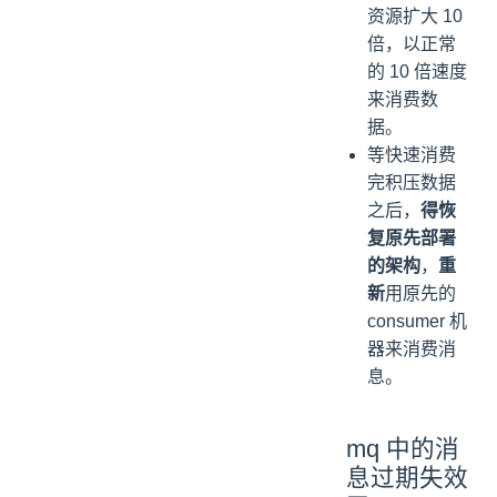
资源扩大 10
倍，以正常
的 10 倍速度
来消费数
据。
等快速消费
完积压数据
之后，
得恢
复原先部署
的架构
，
重
新
用原先的
consumer 机
器来消费消
息。
mq 中的消
息过期失效