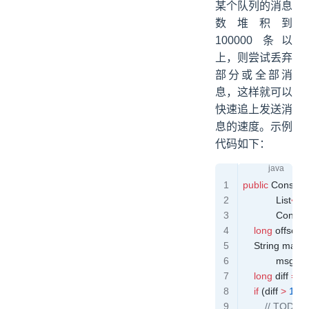
某个队列的消息
数堆积到
100000 条以
上，则尝试丢弃
部分或全部消
息，这样就可以
快速追上发送消
息的速度。示例
代码如下：
public
 Consume
            List
<
Me
            Con
    long
 offset 
=
    String
 maxOf
            msgs
.
g
    long
 diff 
=
 L
    if
 (diff 
>
 100
        //