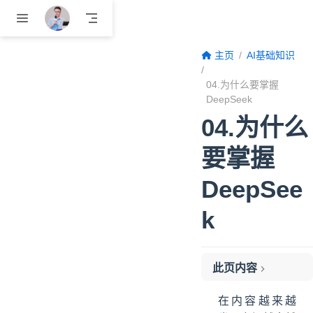
跳至主要內容
主页
AI基础知识
04.为什么要掌握
DeepSeek
04.为什么
要掌握
DeepSee
k
此页内容
一、告别低效重复劳动，内容AI化生产
在内容越来越
二、产品调研也能用AI赋能，试错成本骤降