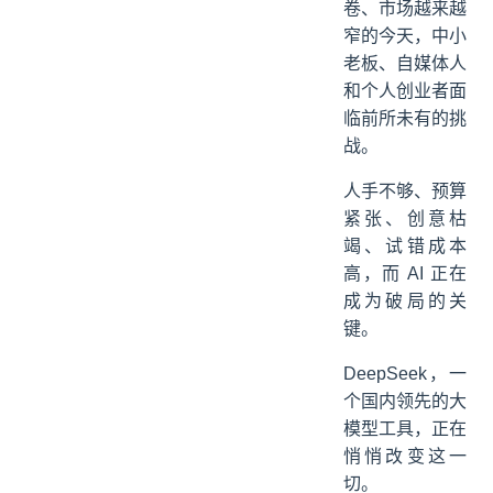
卷、市场越来越
三、精准获客不再难，流量和变现双丰收
窄的今天，中小
四、AI趋势不可逆，抓住窗口期才有红利
老板、自媒体人
五、结语
和个人创业者面
临前所未有的挑
战。
人手不够、预算
紧张、创意枯
竭、试错成本
高，而 AI 正在
成为破局的关
键。
DeepSeek，一
个国内领先的大
模型工具，正在
悄悄改变这一
切。