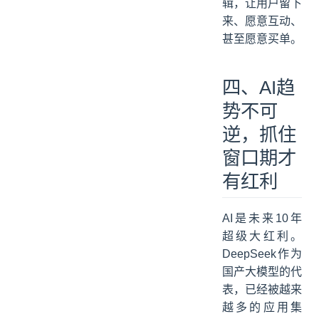
辑，让用户留下
来、愿意互动、
甚至愿意买单。
四、AI趋
势不可
逆，抓住
窗口期才
有红利
AI是未来10年
超级大红利。
DeepSeek作为
国产大模型的代
表，已经被越来
越多的应用集