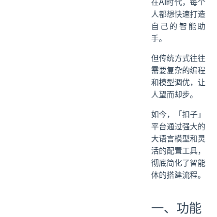
在AI时代，每个
二、人设提示词
人都想快速打造
三、技能
自己的智能助
四、知识与记忆
手。
五、对话体验
但传统方式往往
六、UI设计能力
需要复杂的编程
七、发布渠道
和模型调优，让
小结
人望而却步。
如今，「扣子」
平台通过强大的
大语言模型和灵
活的配置工具，
彻底简化了智能
体的搭建流程。
一、功能