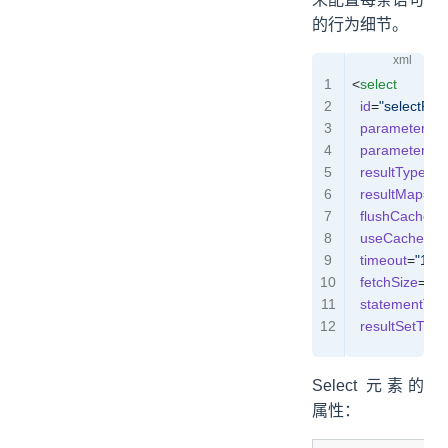
的行为细节。
<
select
  id
=
"selectPer
  parameterTy
  parameterMa
  resultType
=
"
  resultMap
=
"p
  flushCache
=
"
  useCache
=
"t
  timeout
=
"10"
  fetchSize
=
"25
  statementTyp
  resultSetType
Select 元素的
属性：