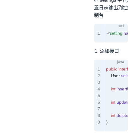
在settings中配
置日志输出到控
制台
 <
setting
 name
添加接口
public
 interface
    User
 select
    int
 insertUse
    int
 updateUs
    int
 deleteUs
}