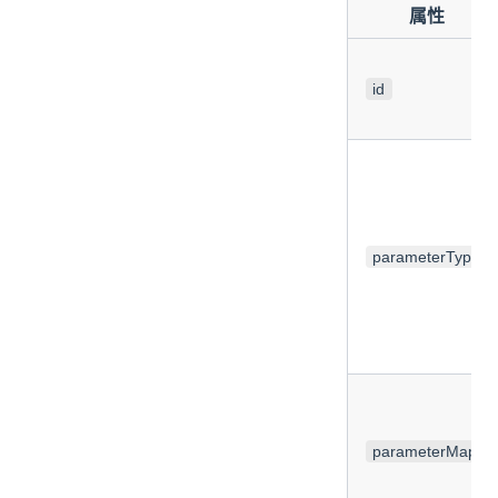
属性
id
parameterType
parameterMap