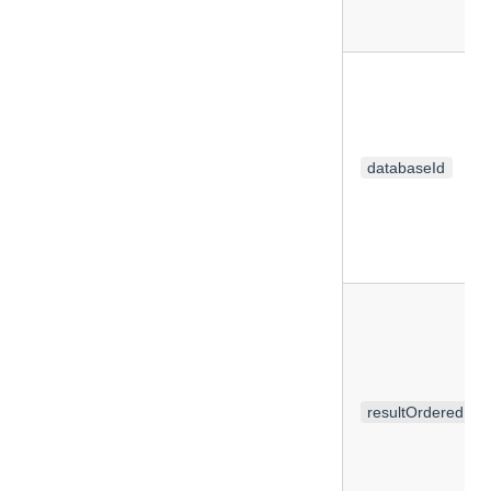
databaseId
resultOrdered