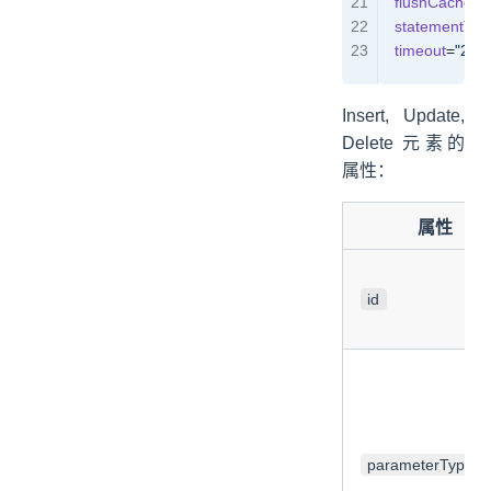
  flushCache
=
"
  statementTyp
  timeout
=
"20"
Insert, Update,
Delete 元素的
属性：
属性
id
parameterType