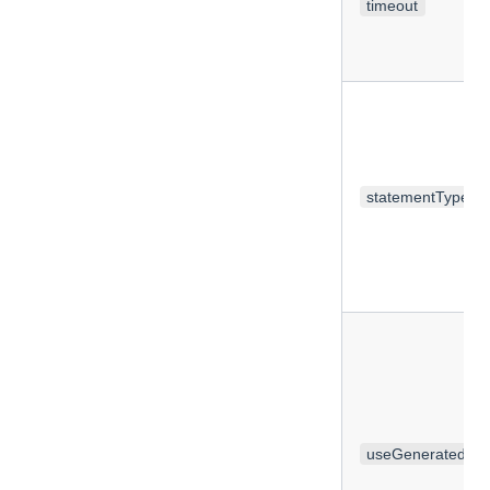
timeout
statementType
useGeneratedKe