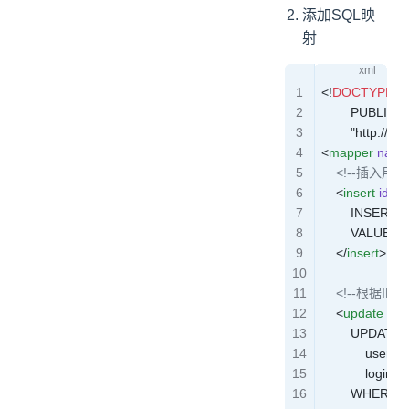
添加SQL映
射
<!
DOCTYPE
 m
        PUBLIC 
        "http:/
<
mapper
 name
    <!--插入用户
    <
insert
 id
=
"i
        INSERT
        VALUES
    </
insert
>
    <!--根据I
    <
update
 id
=
        UPDATE
            use
            log
        WHERE u