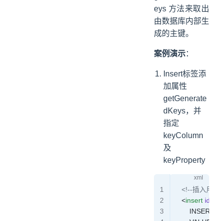
eys 方法来取出
由数据库内部生
成的主键。
案例演示
：
Insert标签添
加属性
getGenerate
dKeys，并
指定
keyColumn
及
keyProperty
    <!--插入用户
    <
insert
 id
=
"i
        INSERT