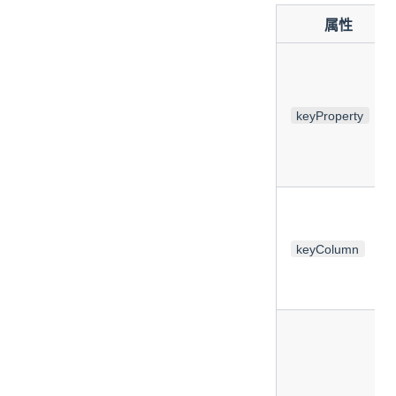
属性
keyProperty
keyColumn