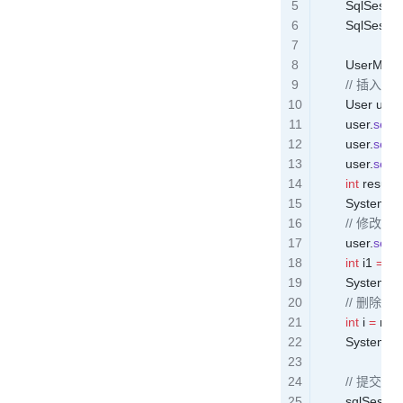
        SqlSessi
        SqlSessi
        UserMap
        // 插入
        User
 user
        user
.
setU
        user
.
setU
        user
.
setL
        int
 result
 
        System
.
o
        // 修改
        user
.
setU
        int
 i1
 =
 m
        System
.
o
        // 删除
        int
 i
 =
 map
        System
.
o
        // 提交事
        sqlSessio