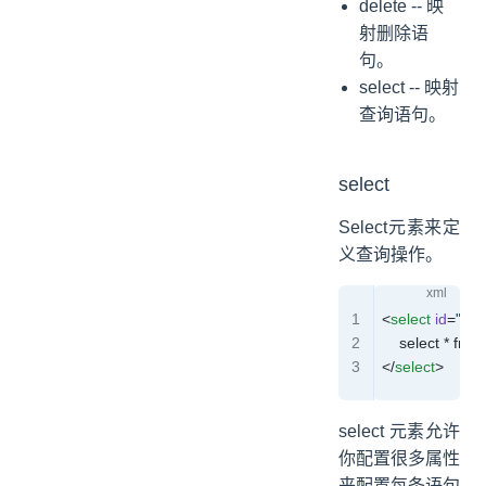
delete -- 映
射删除语
句。
select -- 映射
查询语句。
select
Select元素来定
义查询操作。
<
select
 id
=
"sel
    select * fr
</
select
>
select 元素允许
你配置很多属性
来配置每条语句