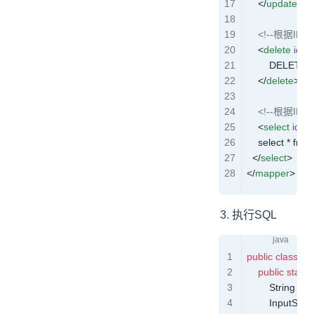
    </
update
>
    <!--根据I
    <
delete
 id
=
"
        DELET
    </
delete
>
    <!--根据I
    <
select
 id
=
"
    select * fr
  </
select
>
</
mapper
>
执行SQL
public
 class
 Te
    public
 static
 
        String
 res
        InputStr