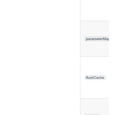
parameterMap
flushCache