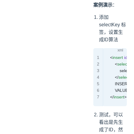
案例演示
：
添加
selectKey 标
签，设置生
成ID算法
    <
insert
 id
=
"i
        <
selectKe
            sel
        </
selectK
        INSERT
        VALUES
    </
insert
>
测试，可以
看出是先生
成了ID，然