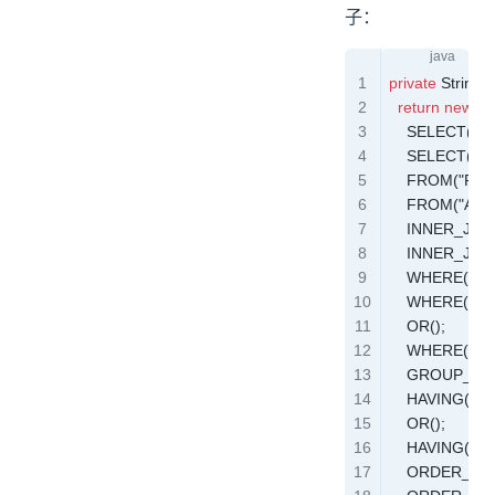
子：
private
 String
 
  return
 new
 S
    SELECT("P
    SELECT("
    FROM("PER
    FROM("ACC
    INNER_JOI
    INNER_JOI
    WHERE("P.ID
    WHERE("P.F
    OR();

    WHERE("P.L
    GROUP_BY("
    HAVING("P.
    OR();

    HAVING("P.
    ORDER_BY("