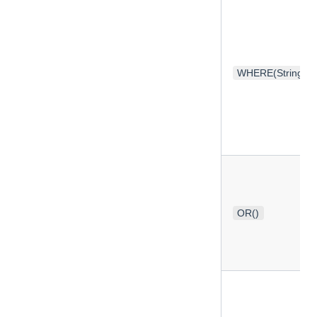
WHERE(String)；W
OR()