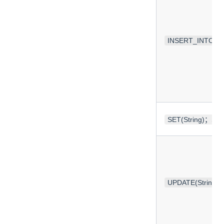
INSERT_INTO(Str
SET(String)；SET(
UPDATE(String)