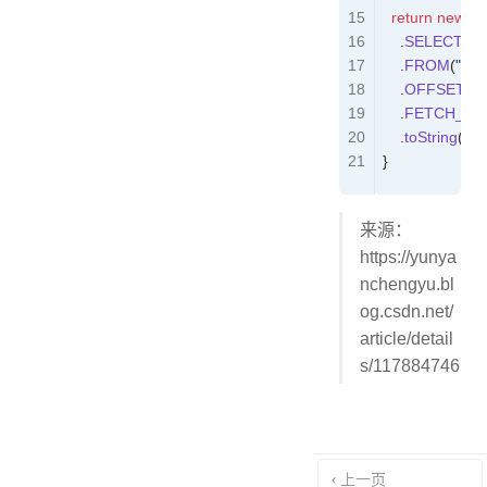
  return
 new
 S
    .
SELECT
(
"id
    .
FROM
(
"PE
    .
OFFSET_
    .
FETCH_FI
    .
toString
();
}
来源：
https://yunya
nchengyu.bl
og.csdn.net/
article/detail
s/117884746
上一页