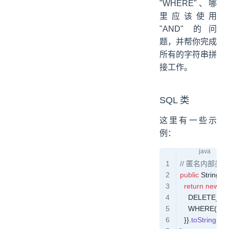
"WHERE"、哪
里应该使用
"AND" 的问
题，并帮你完成
所有的字符串拼
接工作。
SQL 类
这里有一些示
例：
// 匿名内部类
public
 String
 d
  return
 new
 S
    DELETE_F
    WHERE("ID = 
  }}
.
toString
();