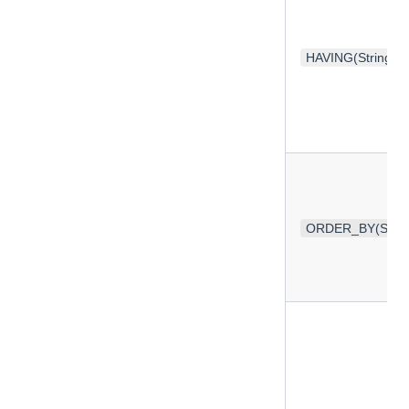
HAVING(String)；H
ORDER_BY(String