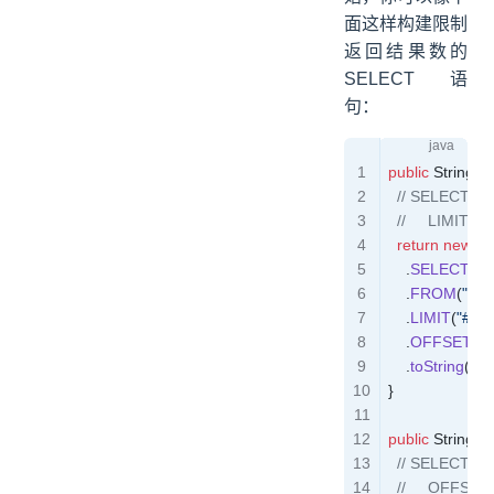
面这样构建限制
返回结果数的
SELECT 语
句：
public
 String
 s
  // SELECT 
  //     LIMIT #
  return
 new
 S
    .
SELECT
(
"id
    .
FROM
(
"PE
    .
LIMIT
(
"#{lim
    .
OFFSET
(
"#
    .
toString
();
}
public
 String
 s
  // SELECT 
  //     OFFS