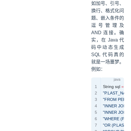
如加号、引号、
换行、格式化问
题、嵌入条件的
逗号管理及
AND 连接。确
实，在 Java 代
码中动态生成
SQL 代码真的
就是一场噩梦。
例如：
String
 sql 
=
 "S
"P.LAST_NAM
"FROM PERSON
"INNER JOIN 
"INNER JOIN 
"WHERE (P.ID 
"OR (P.LAST_N