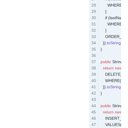
      WHERE("P
    }

    if (lastName !
      WHERE("P
    }

    ORDER_BY(
  }}
.
toString
();
}
public
 String
 d
  return
 new
 S
    DELETE_F
    WHERE("ID = 
  }}
.
toString
();
}
public
 String
 i
  return
 new
 S
    INSERT_IN
    VALUES("ID,