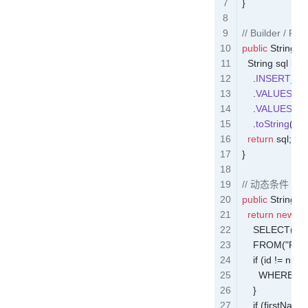
}
// Builder / Fl
public
 String
 i
  String
 sql 
=
 n
    .
INSERT_I
    .
VALUES
(
"I
    .
VALUES
(
"L
    .
toString
();
  return
 sql
;
}
// 动态条件（
public
 String
 s
  return
 new
 S
    SELECT("P
    FROM("PER
    if (id != null) {
      WHERE("P.I
    }

    if (firstName 