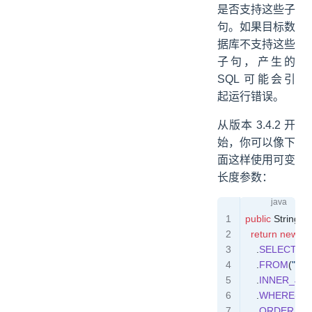
是否支持这些子
句。如果目标数
据库不支持这些
子句，产生的
SQL 可能会引
起运行错误。
从版本 3.4.2 开
始，你可以像下
面这样使用可变
长度参数：
public
 String
 s
  return
 new
 S
    .
SELECT
(
"P
    .
FROM
(
"PE
    .
INNER_JOI
    .
WHERE
(
"P.
    .
ORDER_BY