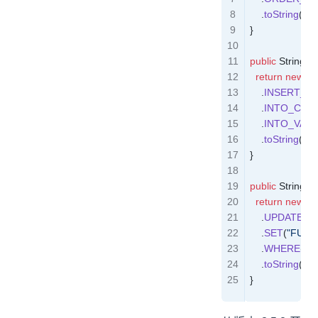
    .
toString
();
}
public
 String
 i
  return
 new
 S
    .
INSERT_I
    .
INTO_COL
    .
INTO_VAL
    .
toString
();
}
public
 String
 u
  return
 new
 S
    .
UPDATE
(
"
    .
SET
(
"FULL_
    .
WHERE
(
"ID
    .
toString
();
}