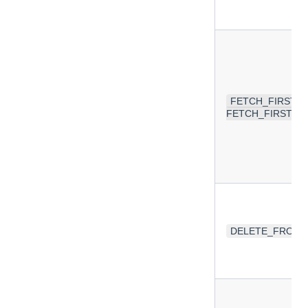
FETCH_FIRST_R
FETCH_FIRST_RO
DELETE_FROM(St