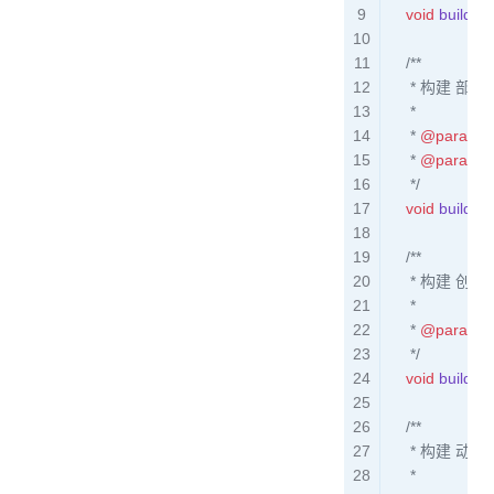
    void
 buildIn
    /**
     * 构建 部门
     *
     * 
@param
 
     * 
@param
 
     */
    void
 buildD
    /**
     * 构建 创
     *
     * 
@param
 
     */
    void
 buildU
    /**
     * 构
     *