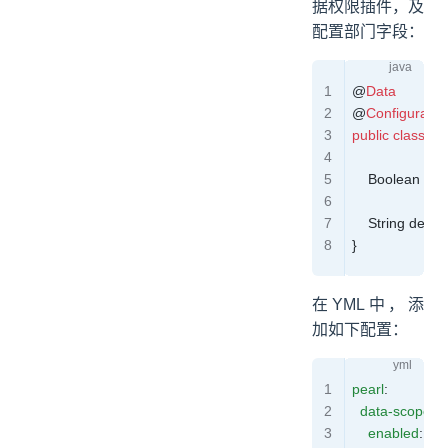
据权限插件，及
配置部门字段：
@
Data
@
Configuratio
public
 class
 Pe
    Boolean
 ena
    String
 deptF
}
在YML中，添
加如下配置：
pearl
:
  data-scope
:
    enabled
: 
tru