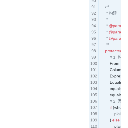
    /**
     * 构建 = 
     *
     * 
@param
 
     * 
@param
 
     * 
@param
 
     */
    protected
 vo
        // 1
        FromItem
        Column
 a
        Expressi
        EqualsTo
        equalsT
        equalsT
        // 2. 
        if
 (where 
            plainS
        } 
else
 {
            plainS