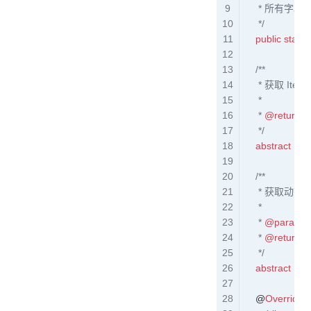
     * 所有字
     */
    public
 static
 
    /**
     * 获取 I
     *
     * 
@return
 
     */
    abstract
 Ite
    /**
     * 获
     *
     * 
@param
 
     * 
@return
 
     */
    abstract
 Dyn
    @
Override