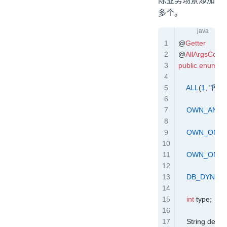
际业务场景添加
多个。
@
Getter
@
AllArgsConst
public
 enum
 D
    ALL
(
1
,
 "所
    OWN_AND
    OWN_ONL
    OWN_ONLY
    DB_DYNAM
    int
 type
;
    String
 desc
;