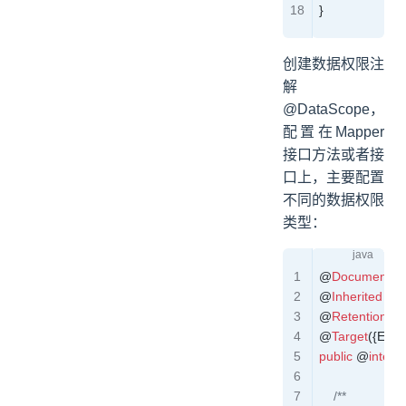
}
创建数据权限注
解
@DataScope，
配置在Mapper
接口方法或者接
口上，主要配置
不同的数据权限
类型：
@
Documented
@
Inherited
@
Retention
(
Re
@
Target
({
Elem
public
 @
interf
    /**