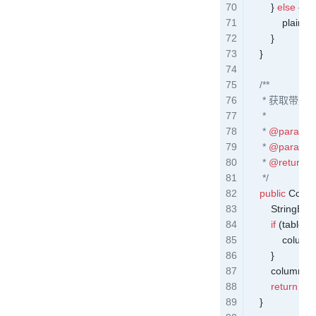
        } 
else
 {
            plainS
        }
    }
    /**
     * 获取带
     *
     * 
@param
 t
     * 
@param
 
     * 
@return
 
     */
    public
 Colu
        StringBui
        if
 (
table
.
ge
            column
        }
        column
.
a
        return
 ne
    }