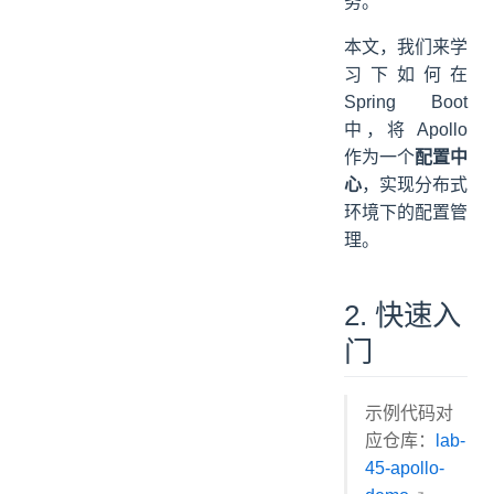
务。
4.2 创建 Apollo 配置
本文，我们来学
4.3 配置文件
习下如何在
4.4 TestProperties
Spring Boot
4.5 DemoController
中，将 Apollo
4.6 Application
作为一个
配置中
4.7 简单测试
心
，实现分布式
4.8 Apollo 配置监听器
环境下的配置管
4.9 再次测试
理。
5. 配置加密
5.1 引入依赖
2. 快速入
5.2 创建 Apollo 配置
门
5.3 配置文件
5.4 Application
5.5 简单测试
示例代码对
5.6 补充说明
应仓库：
lab-
6. 配置加载顺序
45-apollo-