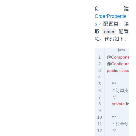
创建
OrderPropertie
s
配置类，读
取
配置
order
项。代码如下：
@
Component
@
Configuratio
public
 class
 Or
    /**
     * 订
     */
    private
 Integ
    /**
     * 订单
     */