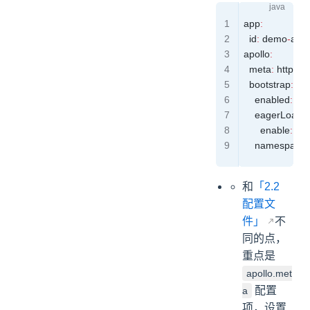
app
:
  id
:
 demo
-
appl
apollo
:
  meta
:
 http
:
//
  bootstrap
:
    enabled
:
 tru
    eagerLoad
:
      enable
:
 tru
    namespace
和
「2.2
配置文
件」
不
同的点，
重点是
apollo.met
配置
a
项，设置