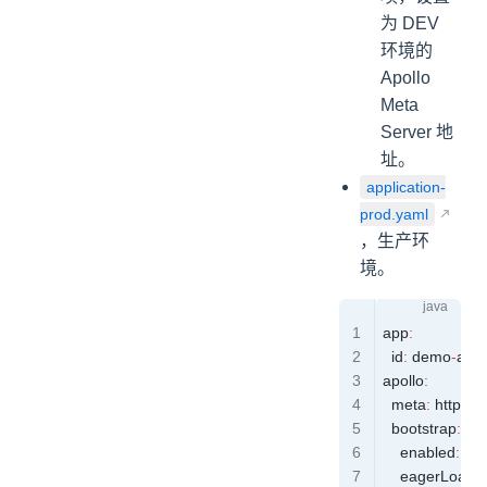
为 DEV
环境的
Apollo
Meta
Server 地
址。
application-
prod.yaml
，生产环
境。
app
:
  id
:
 demo
-
appl
apollo
:
  meta
:
 http
:
//
  bootstrap
:
    enabled
:
 tru
    eagerLoad
: