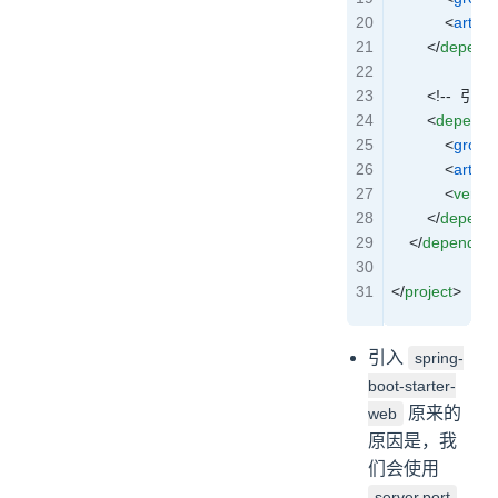
            <
artifac
        </
depend
        <!--
        <
depende
            <
group
            <
artifac
            <
versio
        </
depend
    </
dependenc
</
project
>
引入
spring-
boot-starter-
原来的
web
原因是，我
们会使用
server.port