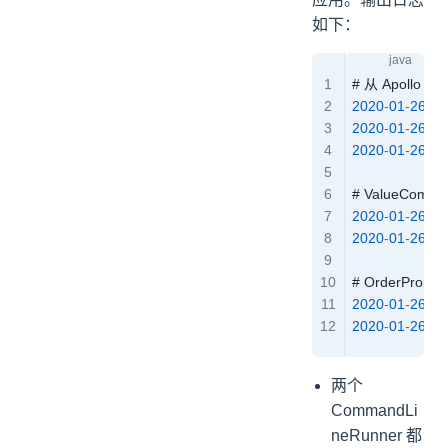
如下：
# 从 Apollo
2020
-
01
-
26
 12
2020
-
01
-
26
 12
2020
-
01
-
26
 12
# ValueComm
2020
-
01
-
26
 12
2020
-
01
-
26
 12
# OrderPrope
2020
-
01
-
26
 12
2020
-
01
-
26
 12
两个
CommandLi
neRunner 都