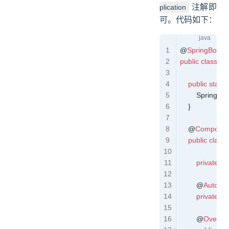
注解即
plication
可。代码如下：
@
SpringBootAp
public
 class
 Ap
    public
 static
 
        SpringAp
    }
    @
Componen
    public
 class
        private
 fin
        @
Autowir
        private
 Or
        @
Overrid