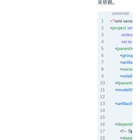
关依赖。
<
?
xml
 version
=
<
project
 xmlns
         xmlns
:
xsi
         xsi
:
schem
    <
parent
>
        <
groupId
>
        <
artifactId
        <
version
>
        <
relative
    </
parent
>
    <
modelVersi
    <
artifactId
>l
    <
dependenc
        <!-- Sp
        <
depende