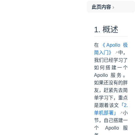
此页内容
1. 概述
2. 快速入门
1. 概述
2.1 引入依赖
2.2 配置文件
在
《Apollo 极
2.3 创建 Apollo 配置
简入门》
中，
2.4 OrderProperties
我们已经学习了
2.5 Application
如何搭建一个
3. 多环境配置
Apollo 服务。
3.1 创建 Apollo 配置
如果还没有的胖
友，赶紧先去简
3.2 引入依赖
单学习下，重点
3.3 配置文件
是跟着该文
「2.
3.4 ProfilesApplication
单机部署」
小
3.5 简单测试
节，自己搭建一
4. 自动刷新配置
个 Apollo 服
4.1 引入依赖