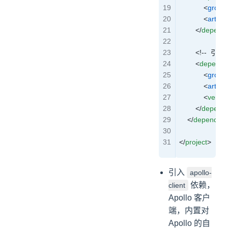
            <
group
            <
artifac
        </
depend
        <!--
        <
depende
            <
group
            <
artifac
            <
versio
        </
depend
    </
dependenc
</
project
>
引入
apollo-
依赖，
client
Apollo 客户
端，内置对
Apollo 的自